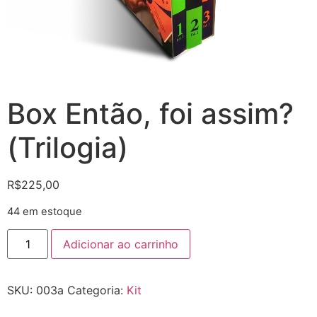
Box Então, foi assim?
(Trilogia)
R$
225,00
44 em estoque
Box
Adicionar ao carrinho
Então,
foi
assim?
(Trilogia)
SKU:
003a
Categoria:
Kit
quantidade