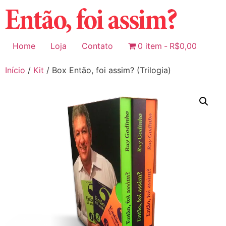
Ir
para
o
conteúdo
Home
Loja
Contato
0 item
R$0,00
Início
/
Kit
/ Box Então, foi assim? (Trilogia)